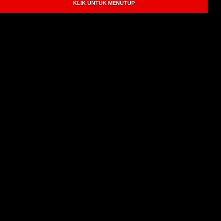
KLIK UNTUK MENUTUP