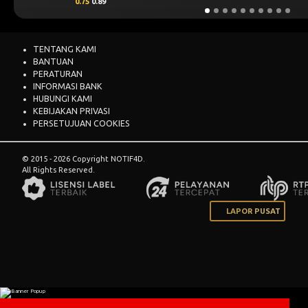
-0.75
0.93
TENTANG KAMI
BANTUAN
PERATURAN
INFORMASI BANK
HUBUNGI KAMI
KEBIJAKAN PRIVASI
PERSETUJUAN COOKIES
© 2015 - 2026 Copyright NOTIF4D.
All Rights Reserved.
LAPOR PUSAT