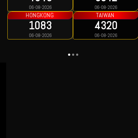
06-08-2026
06-08-2026
HONGKONG
TAIWAN
1083
4320
06-08-2026
06-08-2026